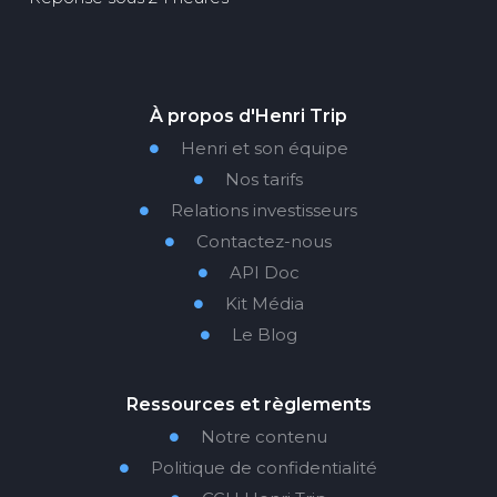
À propos d'Henri Trip
Henri et son équipe

Nos tarifs

Relations investisseurs

Contactez-nous

API Doc

Kit Média

Le Blog

Ressources et règlements
Notre contenu

Politique de confidentialité
