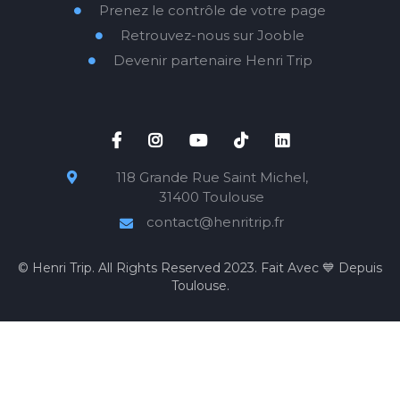
Prenez le contrôle de votre page

Retrouvez-nous sur Jooble

Devenir partenaire Henri Trip






118 Grande Rue Saint Michel,

31400 Toulouse
contact@henritrip.fr

© Henri Trip. All Rights Reserved 2023. Fait Avec 💙 Depuis
Toulouse.