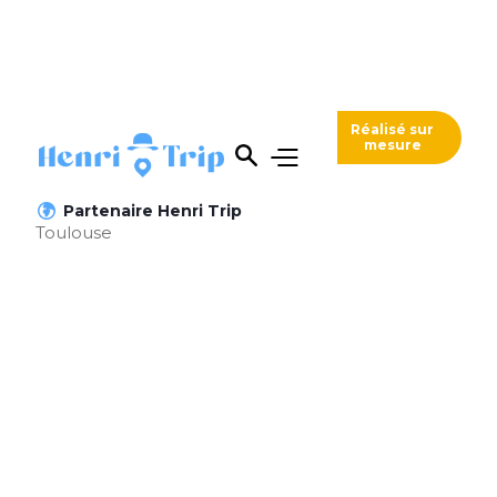
Voyageurs
Réalisé sur
mesure
Expatries
Partenaire Henri Trip
Toulouse
https://www.voyageurs-
expatries.fr/