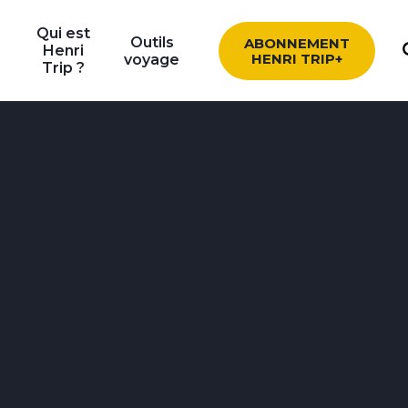
Qui est
Outils
ABONNEMENT
Henri
HENRI TRIP+
voyage
Trip ?