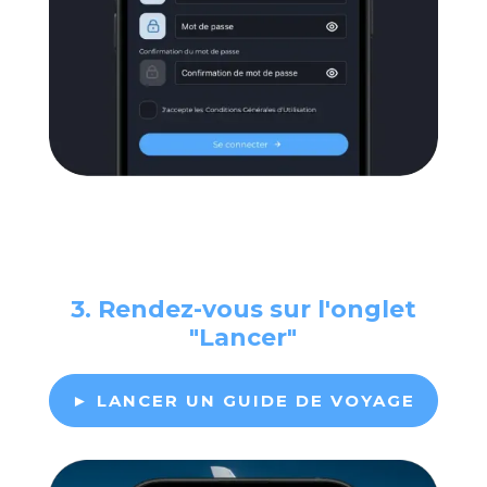
3. Rendez-vous sur l'onglet
"Lancer"
► LANCER UN GUIDE DE VOYAGE