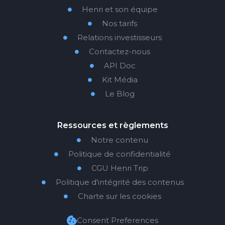
Henri et son équipe

Nos tarifs

Relations investisseurs

Contactez-nous

API Doc

Kit Média

Le Blog

Ressources et règlements
Notre contenu

Politique de confidentialité

CGU Henri Trip

Politique d'intégrité des contenus

Charte sur les cookies

Consent Preferences