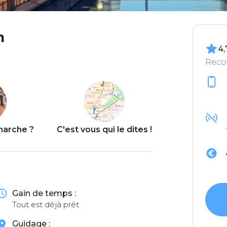
n
4,
Reco
arche ?
C'est vous qui le dites !
Gain de temps :
Tout est déjà prêt
Guidage :