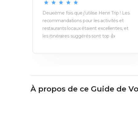
Deuxième fois que j'utilise Henri Trip ! Les
recommandations pour les activités et
restaurants locaux étaient excellentes, et
les itinéraires suggérés sont top 👍
À propos de ce Guide de V
Super Guide
Jérôme
Dubois
Guide depuis
2020
chez Henri Trip