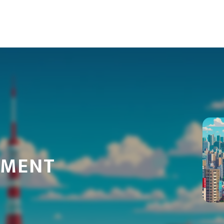
isations, Jérôme a parcouru de nombreux pays afin de comprendre
 plongée profonde dans les récits de ses voyages.
ées, architecture, gastronomie locale
OMENT