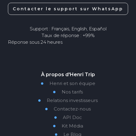
Contacter le support sur WhatsApp
Support : Français, English, Español
Taux de réponse : +99%
Réponse sous 24 heures
À propos d'Henri Trip
Henri et son équipe

Nos tarifs

Relations investisseurs

Contactez-nous

API Doc

Kit Média

Le Blog
