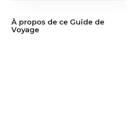
À propos de ce Guide de
Voyage
Super Guide
Isabelle
Petit
Guide depuis
2022
chez Henri Trip
Isabelle est une fervente défenseure de la nature
et de l'environnement. Elle voyage souvent pour
découvrir les merveilles écologiques du monde et
sensibiliser à leur préservation. Elle aime les lieux
calmes, loin des foules, où elle peut se connecter
à la nature.
Centres d'intérêt :