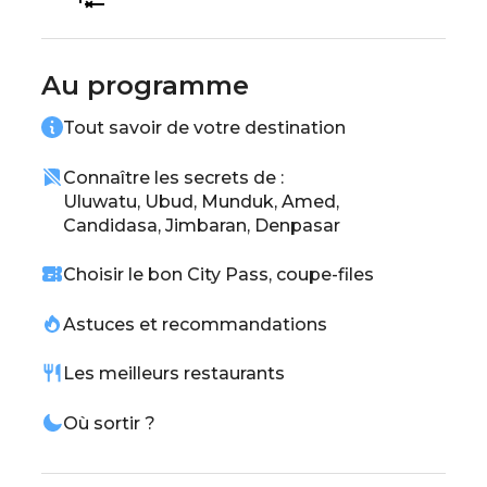
Tegallalang, véritables œuvres d’art vivantes,
et plonge dans les eaux cristallines de Nusa
Dua. À Ubud, ressens la magie des temples
Au programme
sacrés et l’énergie spirituelle unique de l’île.
Tout savoir de votre destination
Bali t’attend pour un voyage inoubliable ✨
Connaître les secrets de :
Uluwatu, Ubud, Munduk, Amed,
Candidasa, Jimbaran, Denpasar
Choisir le bon City Pass, coupe-files
Astuces et recommandations
Les meilleurs restaurants
Où sortir ?