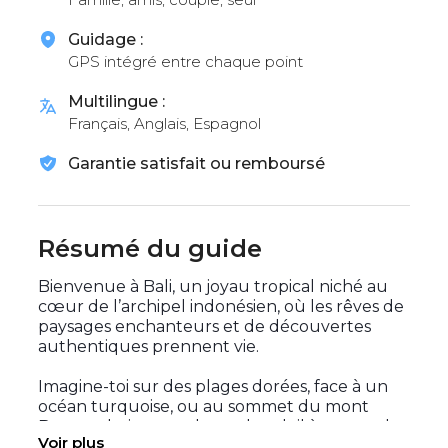
Guidage :
GPS intégré entre chaque point
Multilingue :
Français, Anglais, Espagnol
Garantie satisfait ou remboursé
Résumé du guide
Bienvenue à Bali, un joyau tropical niché au
cœur de l’archipel indonésien, où les rêves de
paysages enchanteurs et de découvertes
authentiques prennent vie.
Imagine-toi sur des plages dorées, face à un
océan turquoise, ou au sommet du mont
Batur, admirant un lever de soleil à couper le
Voir plus
souffle. Explore les rizières en terrasse de